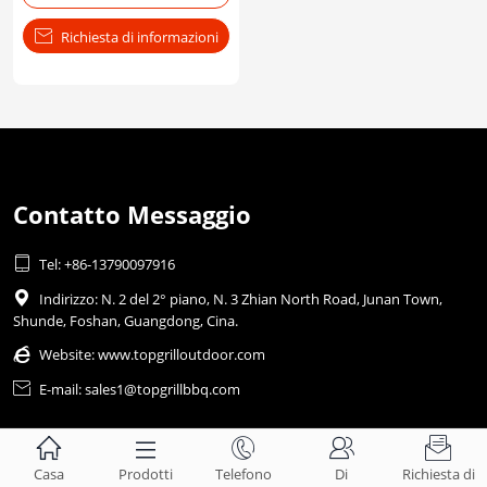

Richiesta di informazioni
Contatto Messaggio

Tel: +86-13790097916

Indirizzo: N. 2 del 2° piano, N. 3 Zhian North Road, Junan Town,
Shunde, Foshan, Guangdong, Cina.

Website:
www.topgrilloutdoor.com

E-mail: sales1@topgrillbbq.com





Casa
Prodotti
Telefono
Di
Richiesta di