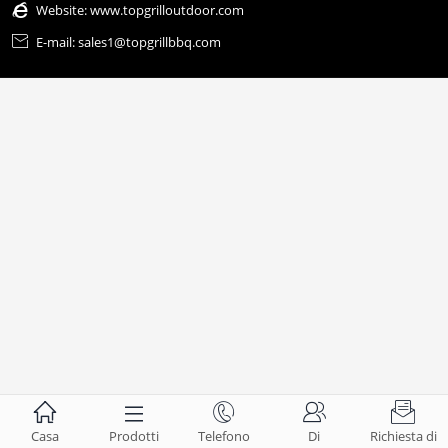

Website:
www.topgrilloutdoor.com

E-mail: sales1@topgrillbbq.com





Casa
Prodotti
Telefono
Di
Richiesta di