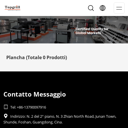
Op
Me
Plancha
(Totale 0 Prodotti)
Contatto Messaggio

Tel: +86-13790097916

Indirizzo: N. 2 del 2° piano, N. 3 Zhian North Road, Junan Town,
Shunde, Foshan, Guangdong, Cina.