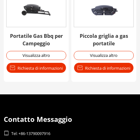
Portatile Gas Bbq per
Piccola griglia a gas
Campeggio
portatile
Visualizza altro
Visualizza altro

Richiesta di informazioni

Richiesta di informazioni
Contatto Messaggio

Tel: +86-13790097916